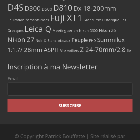
D4S
D810
D300
Dx 18-200mm
D500
Fuji XT1
Equitation
flamants roses
Grand Prix
Historique
Iles
Leica Q
Nikon Z6
Grecques
Meeting aérien
Nikon D300
Nikon Z7
Summilux
Peuple
Noir & Blanc
oiseaux
PHD
Z 24-70mm/2.8
1:1.7/ 28mm ASPH
Vie
voiliers
île
Inscription à ma Newsletter
Email
© Copyright Patrick Bouffette | Site réalisé par