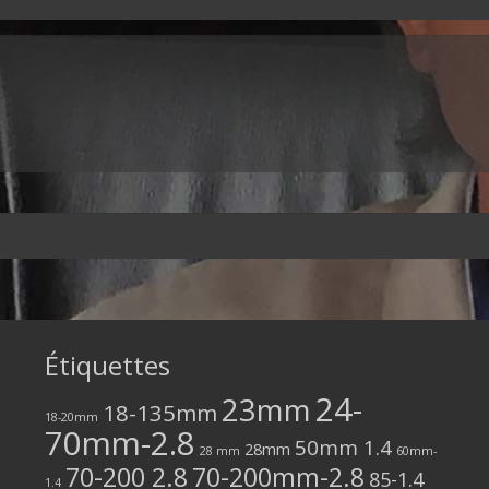
Étiquettes
24-
23mm
18-135mm
18-20mm
70mm-2.8
50mm 1.4
28mm
28 mm
60mm-
70-200 2.8
70-200mm-2.8
85-1.4
1.4