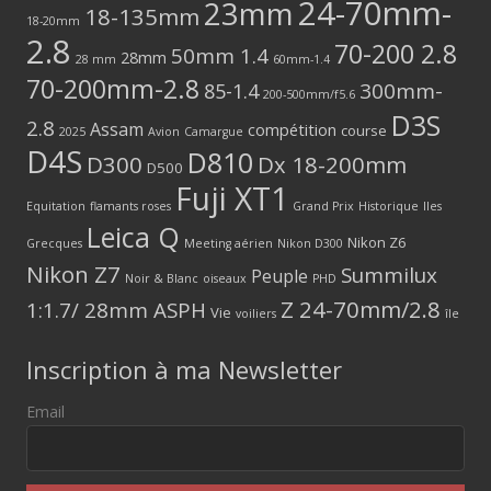
24-70mm-
23mm
18-135mm
18-20mm
2.8
70-200 2.8
50mm 1.4
28mm
28 mm
60mm-1.4
70-200mm-2.8
300mm-
85-1.4
200-500mm/f5.6
D3S
2.8
Assam
compétition
course
2025
Avion
Camargue
D4S
D810
D300
Dx 18-200mm
D500
Fuji XT1
Equitation
flamants roses
Grand Prix
Historique
Iles
Leica Q
Nikon Z6
Grecques
Meeting aérien
Nikon D300
Nikon Z7
Summilux
Peuple
Noir & Blanc
oiseaux
PHD
Z 24-70mm/2.8
1:1.7/ 28mm ASPH
Vie
voiliers
île
Inscription à ma Newsletter
Email