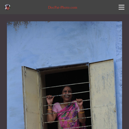
DocPat-Photo.com