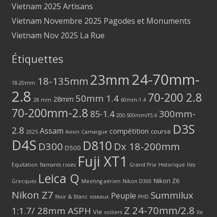
Vietnam 2025 Artisans
Vietnam Novembre 2025 Pagodes et Monuments
Vietnam Nov 2025 La Rue
Étiquettes
24-70mm-
23mm
18-135mm
18-20mm
2.8
70-200 2.8
50mm 1.4
28mm
28 mm
60mm-1.4
70-200mm-2.8
300mm-
85-1.4
200-500mm/f5.6
D3S
2.8
Assam
compétition
course
2025
Avion
Camargue
D4S
D810
D300
Dx 18-200mm
D500
Fuji XT1
Equitation
flamants roses
Grand Prix
Historique
Iles
Leica Q
Nikon Z6
Grecques
Meeting aérien
Nikon D300
Nikon Z7
Summilux
Peuple
Noir & Blanc
oiseaux
PHD
Z 24-70mm/2.8
1:1.7/ 28mm ASPH
Vie
voiliers
île