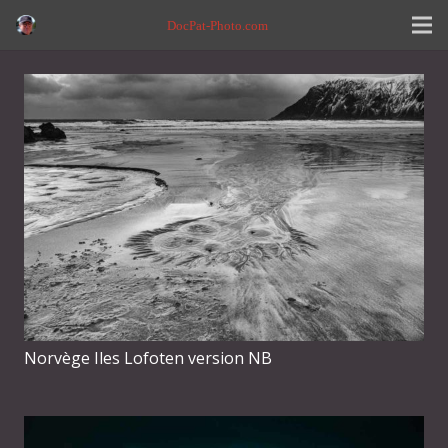
DocPat-Photo.com
Norvège Iles Lofoten version NB