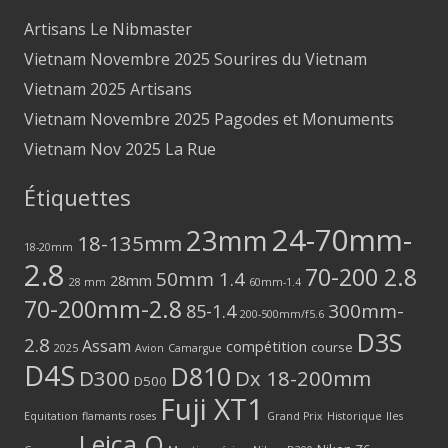
Artisans Le Nibmaster
Vietnam Novembre 2025 Sourires du Vietnam
Vietnam 2025 Artisans
Vietnam Novembre 2025 Pagodes et Monuments
Vietnam Nov 2025 La Rue
Étiquettes
24-70mm-
23mm
18-135mm
18-20mm
2.8
70-200 2.8
50mm 1.4
28mm
28 mm
60mm-1.4
70-200mm-2.8
300mm-
85-1.4
200-500mm/f5.6
D3S
2.8
Assam
compétition
course
2025
Avion
Camargue
D4S
D810
D300
Dx 18-200mm
D500
Fuji XT1
Equitation
flamants roses
Grand Prix
Historique
Iles
Leica Q