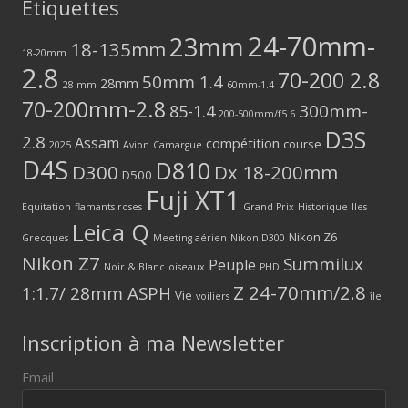
Étiquettes
24-70mm-
23mm
18-135mm
18-20mm
2.8
70-200 2.8
50mm 1.4
28mm
28 mm
60mm-1.4
70-200mm-2.8
300mm-
85-1.4
200-500mm/f5.6
D3S
2.8
Assam
compétition
course
2025
Avion
Camargue
D4S
D810
D300
Dx 18-200mm
D500
Fuji XT1
Equitation
flamants roses
Grand Prix
Historique
Iles
Leica Q
Nikon Z6
Grecques
Meeting aérien
Nikon D300
Nikon Z7
Summilux
Peuple
Noir & Blanc
oiseaux
PHD
Z 24-70mm/2.8
1:1.7/ 28mm ASPH
Vie
voiliers
île
Inscription à ma Newsletter
Email