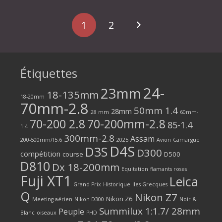
1
2
Étiquettes
24-
23mm
18-135mm
18-20mm
70mm-2.8
50mm 1.4
28mm
28 mm
60mm-
70-200 2.8
70-200mm-2.8
85-1.4
1.4
300mm-2.8
Assam
200-500mm/f5.6
2025
Avion
Camargue
D4S
D3S
D300
compétition
course
D500
D810
Dx 18-200mm
Equitation
flamants roses
Fuji XT1
Leica
Grand Prix
Historique
Iles Grecques
Q
Nikon Z7
Nikon Z6
Meeting aérien
Nikon D300
Noir &
Summilux 1:1.7/ 28mm
Peuple
Blanc
oiseaux
PHD