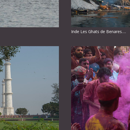
Inde Les Ghats de Benares….