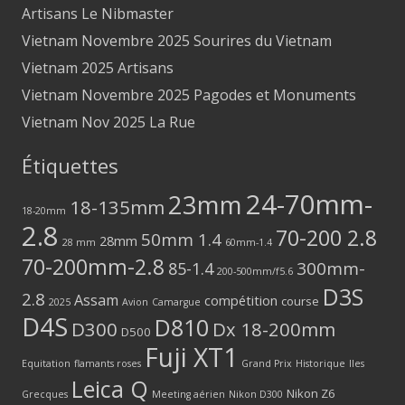
Artisans Le Nibmaster
Vietnam Novembre 2025 Sourires du Vietnam
Vietnam 2025 Artisans
Vietnam Novembre 2025 Pagodes et Monuments
Vietnam Nov 2025 La Rue
Étiquettes
24-70mm-
23mm
18-135mm
18-20mm
2.8
70-200 2.8
50mm 1.4
28mm
28 mm
60mm-1.4
70-200mm-2.8
300mm-
85-1.4
200-500mm/f5.6
D3S
2.8
Assam
compétition
course
2025
Avion
Camargue
D4S
D810
D300
Dx 18-200mm
D500
Fuji XT1
Equitation
flamants roses
Grand Prix
Historique
Iles
Leica Q
Nikon Z6
Grecques
Meeting aérien
Nikon D300