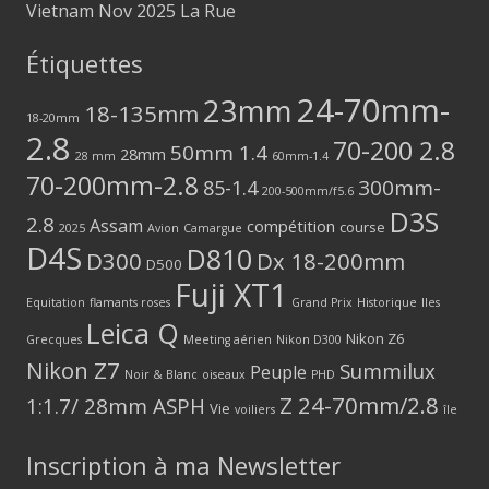
Vietnam Nov 2025 La Rue
Étiquettes
24-70mm-
23mm
18-135mm
18-20mm
2.8
70-200 2.8
50mm 1.4
28mm
28 mm
60mm-1.4
70-200mm-2.8
300mm-
85-1.4
200-500mm/f5.6
D3S
2.8
Assam
compétition
course
2025
Avion
Camargue
D4S
D810
D300
Dx 18-200mm
D500
Fuji XT1
Equitation
flamants roses
Grand Prix
Historique
Iles
Leica Q
Nikon Z6
Grecques
Meeting aérien
Nikon D300
Nikon Z7
Summilux
Peuple
Noir & Blanc
oiseaux
PHD
Z 24-70mm/2.8
1:1.7/ 28mm ASPH
Vie
voiliers
île
Inscription à ma Newsletter