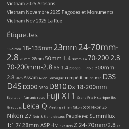
Vietnam 2025 Artisans
Vietnam Novembre 2025 Pagodes et Monuments
Vietnam Nov 2025 La Rue
Étiquettes
24-70mm-
23mm
18-135mm
18-20mm
2.8
70-200 2.8
50mm 1.4
28mm
28 mm
60mm-1.4
70-200mm-2.8
300mm-
85-1.4
200-500mm/f5.6
D3S
2.8
Assam
compétition
course
2025
Avion
Camargue
D4S
D810
D300
Dx 18-200mm
D500
Fuji XT1
Equitation
flamants roses
Grand Prix
Historique
Iles
Leica Q
Nikon Z6
Grecques
Meeting aérien
Nikon D300
Nikon Z7
Summilux
Peuple
Noir & Blanc
oiseaux
PHD
Z 24-70mm/2.8
1:1.7/ 28mm ASPH
Vie
voiliers
île