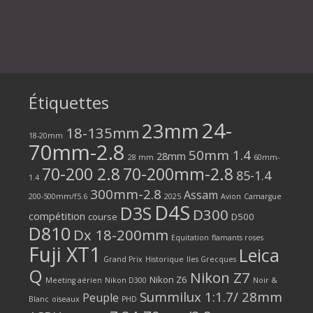
Étiquettes
24-
23mm
18-135mm
18-20mm
70mm-2.8
50mm 1.4
28mm
28 mm
60mm-
70-200 2.8
70-200mm-2.8
85-1.4
1.4
300mm-2.8
Assam
200-500mm/f5.6
2025
Avion
Camargue
D4S
D3S
D300
compétition
course
D500
D810
Dx 18-200mm
Equitation
flamants roses
Fuji XT1
Leica
Grand Prix
Historique
Iles Grecques
Q
Nikon Z7
Nikon Z6
Meeting aérien
Nikon D300
Noir &
Summilux 1:1.7/ 28mm
Peuple
Blanc
oiseaux
PHD