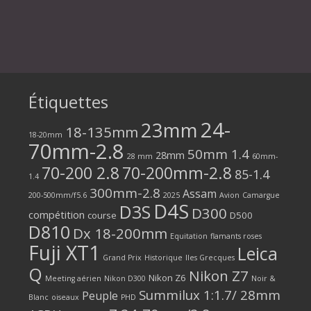
Étiquettes
24-
23mm
18-135mm
18-20mm
70mm-2.8
50mm 1.4
28mm
28 mm
60mm-
70-200 2.8
70-200mm-2.8
85-1.4
1.4
300mm-2.8
Assam
200-500mm/f5.6
2025
Avion
Camargue
D4S
D3S
D300
compétition
course
D500
D810
Dx 18-200mm
Equitation
flamants roses
Fuji XT1
Leica
Grand Prix
Historique
Iles Grecques
Q
Nikon Z7
Nikon Z6
Meeting aérien
Nikon D300
Noir &
Summilux 1:1.7/ 28mm
Peuple
Blanc
oiseaux
PHD