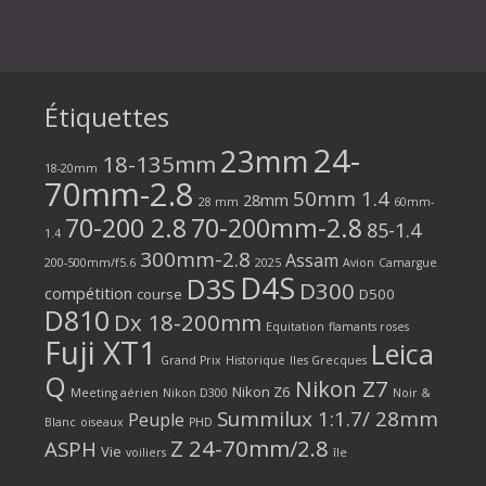
Étiquettes
24-
23mm
18-135mm
18-20mm
70mm-2.8
50mm 1.4
28mm
28 mm
60mm-
70-200 2.8
70-200mm-2.8
85-1.4
1.4
300mm-2.8
Assam
200-500mm/f5.6
2025
Avion
Camargue
D4S
D3S
D300
compétition
course
D500
D810
Dx 18-200mm
Equitation
flamants roses
Fuji XT1
Leica
Grand Prix
Historique
Iles Grecques
Q
Nikon Z7
Nikon Z6
Meeting aérien
Nikon D300
Noir &
Summilux 1:1.7/ 28mm
Peuple
Blanc
oiseaux
PHD
Z 24-70mm/2.8
ASPH
Vie
voiliers
île