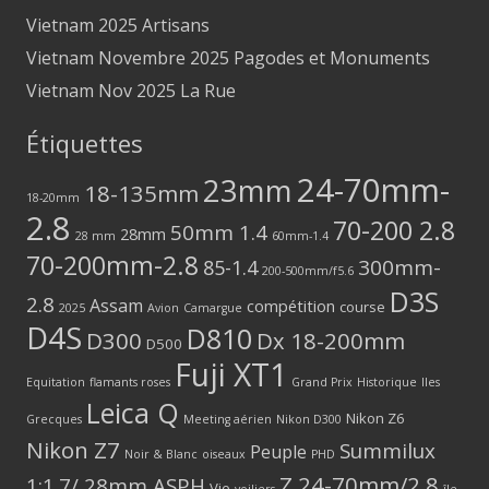
Vietnam 2025 Artisans
Vietnam Novembre 2025 Pagodes et Monuments
Vietnam Nov 2025 La Rue
Étiquettes
24-70mm-
23mm
18-135mm
18-20mm
2.8
70-200 2.8
50mm 1.4
28mm
28 mm
60mm-1.4
70-200mm-2.8
300mm-
85-1.4
200-500mm/f5.6
D3S
2.8
Assam
compétition
course
2025
Avion
Camargue
D4S
D810
D300
Dx 18-200mm
D500
Fuji XT1
Equitation
flamants roses
Grand Prix
Historique
Iles
Leica Q
Nikon Z6
Grecques
Meeting aérien
Nikon D300
Nikon Z7
Summilux
Peuple
Noir & Blanc
oiseaux
PHD
Z 24-70mm/2.8
1:1.7/ 28mm ASPH
Vie