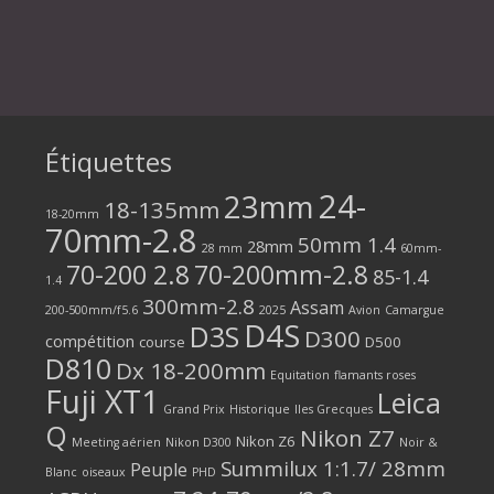
Étiquettes
24-
23mm
18-135mm
18-20mm
70mm-2.8
50mm 1.4
28mm
28 mm
60mm-
70-200 2.8
70-200mm-2.8
85-1.4
1.4
300mm-2.8
Assam
200-500mm/f5.6
2025
Avion
Camargue
D4S
D3S
D300
compétition
course
D500
D810
Dx 18-200mm
Equitation
flamants roses
Fuji XT1
Leica
Grand Prix
Historique
Iles Grecques
Q
Nikon Z7
Nikon Z6
Meeting aérien
Nikon D300
Noir &
Summilux 1:1.7/ 28mm
Peuple
Blanc
oiseaux
PHD