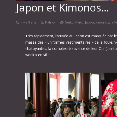
Japon et Kimonos…
il y a 9 ans
Patrick
Geiko Maiko
,
Japon
,
Kimonos
,
la V
Très rapidement, l’arrivée au Japon est marquée par 
masse des « uniformes vestimentaires » de la foule, vé
chatoyantes, la complexité savante de leur Obi (ceinture
week » en ville…