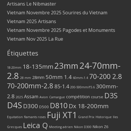
Artisans Le Nibmaster
Vietnam Novembre 2025 Sourires du Vietnam
Vietnam 2025 Artisans
Vietnam Novembre 2025 Pagodes et Monuments
Vietnam Nov 2025 La Rue
Étiquettes
24-70mm-
23mm
18-135mm
18-20mm
2.8
70-200 2.8
50mm 1.4
28mm
28 mm
60mm-1.4
70-200mm-2.8
300mm-
85-1.4
200-500mm/f5.6
D3S
2.8
Assam
compétition
course
2025
Avion
Camargue
D4S
D810
D300
Dx 18-200mm
D500
Fuji XT1
Equitation
flamants roses
Grand Prix
Historique
Iles
Leica Q
Nikon Z6
Grecques
Meeting aérien
Nikon D300