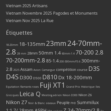
Vietnam 2025 Artisans
Vietnam Novembre 2025 Pagodes et Monuments
Vietnam Nov 2025 La Rue
Étiquettes
24-70mm-
23mm
18-135mm
18-20mm
2.8
70-200 2.8
50mm 1.4
28mm
28 mm
60mm-1.4
70-200mm-2.8
300mm-
85-1.4
200-500mm/f5.6
D3S
2.8
Assam
compétition
course
2025
Avion
Camargue
D4S
D810
D300
Dx 18-200mm
D500
Fuji XT1
Equitation
flamants roses
Grand Prix
Historique
Iles
Leica Q
Nikon Z6
Grecques
Meeting aérien
Nikon D300
Nikon Z7
Summilux
Peuple
Noir & Blanc
oiseaux
PHD
Z 24-70mm/2.8
1:1.7/ 28mm ASPH
Vie
voiliers
île