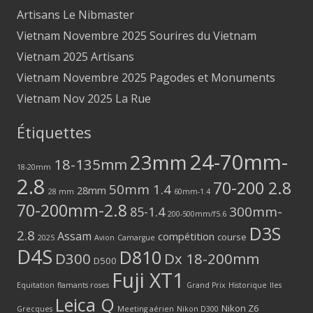
Artisans Le Nibmaster
Vietnam Novembre 2025 Sourires du Vietnam
Vietnam 2025 Artisans
Vietnam Novembre 2025 Pagodes et Monuments
Vietnam Nov 2025 La Rue
Étiquettes
24-70mm-
23mm
18-135mm
18-20mm
2.8
70-200 2.8
50mm 1.4
28mm
28 mm
60mm-1.4
70-200mm-2.8
300mm-
85-1.4
200-500mm/f5.6
D3S
2.8
Assam
compétition
course
2025
Avion
Camargue
D4S
D810
D300
Dx 18-200mm
D500
Fuji XT1
Equitation
flamants roses
Grand Prix
Historique
Iles
Leica Q
Nikon Z6
Grecques
Meeting aérien
Nikon D300