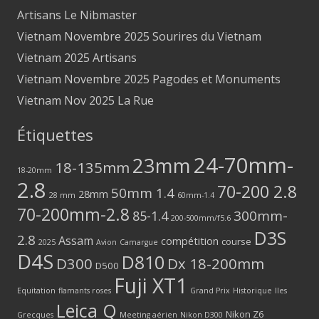
Artisans Le Nibmaster
Vietnam Novembre 2025 Sourires du Vietnam
Vietnam 2025 Artisans
Vietnam Novembre 2025 Pagodes et Monuments
Vietnam Nov 2025 La Rue
Étiquettes
24-70mm-
23mm
18-135mm
18-20mm
2.8
70-200 2.8
50mm 1.4
28mm
28 mm
60mm-1.4
70-200mm-2.8
300mm-
85-1.4
200-500mm/f5.6
D3S
2.8
Assam
compétition
course
2025
Avion
Camargue
D4S
D810
D300
Dx 18-200mm
D500
Fuji XT1
Equitation
flamants roses
Grand Prix
Historique
Iles
Leica Q
Nikon Z6
Grecques
Meeting aérien
Nikon D300