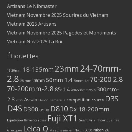
Artisans Le Nibmaster
Vietnam Novembre 2025 Sourires du Vietnam
Vietnam 2025 Artisans
Vietnam Novembre 2025 Pagodes et Monuments
Vietnam Nov 2025 La Rue
Étiquettes
24-70mm-
23mm
18-135mm
18-20mm
2.8
70-200 2.8
50mm 1.4
28mm
28 mm
60mm-1.4
70-200mm-2.8
300mm-
85-1.4
200-500mm/f5.6
D3S
2.8
Assam
compétition
course
2025
Avion
Camargue
D4S
D810
D300
Dx 18-200mm
D500
Fuji XT1
Equitation
flamants roses
Grand Prix
Historique
Iles
Leica Q
Nikon Z6
Grecques
Meeting aérien
Nikon D300