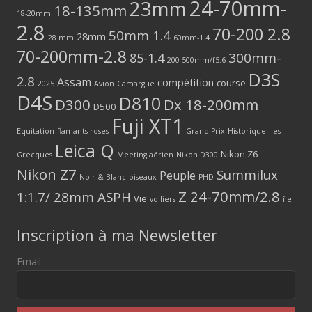
24-70mm-
23mm
18-135mm
18-20mm
2.8
70-200 2.8
50mm 1.4
28mm
28 mm
60mm-1.4
70-200mm-2.8
300mm-
85-1.4
200-500mm/f5.6
D3S
2.8
Assam
compétition
course
2025
Avion
Camargue
D4S
D810
D300
Dx 18-200mm
D500
Fuji XT1
Equitation
flamants roses
Grand Prix
Historique
Iles
Leica Q
Nikon Z6
Grecques
Meeting aérien
Nikon D300
Nikon Z7
Summilux
Peuple
Noir & Blanc
oiseaux
PHD
Z 24-70mm/2.8
1:1.7/ 28mm ASPH
Vie
voiliers
île
Inscription à ma Newsletter
Email