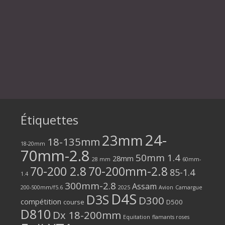
Étiquettes
24-
23mm
18-135mm
18-20mm
70mm-2.8
50mm 1.4
28mm
28 mm
60mm-
70-200 2.8
70-200mm-2.8
85-1.4
1.4
300mm-2.8
Assam
200-500mm/f5.6
2025
Avion
Camargue
D4S
D3S
D300
compétition
course
D500
D810
Dx 18-200mm
Equitation
flamants roses