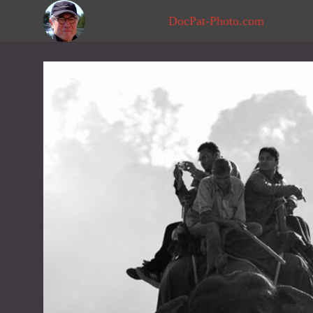
DocPat-Photo.com