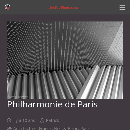
DocPat-Photo.com
Philharmonie de Paris
il y a 10 ans
Patrick
Architecture
,
France
,
Noir & Blanc
,
Paris