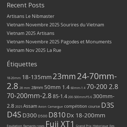
Recent Posts
Artisans Le Nibmaster
Vietnam Novembre 2025 Sourires du Vietnam
Vietnam 2025 Artisans
Vietnam Novembre 2025 Pagodes et Monuments
Vietnam Nov 2025 La Rue
Étiquettes
24-70mm-
23mm
18-135mm
18-20mm
2.8
70-200 2.8
50mm 1.4
28mm
28 mm
60mm-1.4
70-200mm-2.8
300mm-
85-1.4
200-500mm/f5.6
D3S
2.8
Assam
compétition
course
2025
Avion
Camargue
D4S
D810
D300
Dx 18-200mm
D500
Fuji XT1
Equitation
flamants roses
Grand Prix
Historique
Iles