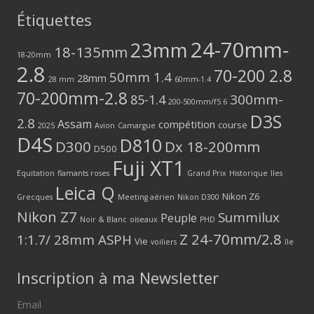
Étiquettes
24-70mm-
23mm
18-135mm
18-20mm
2.8
70-200 2.8
50mm 1.4
28mm
28 mm
60mm-1.4
70-200mm-2.8
300mm-
85-1.4
200-500mm/f5.6
D3S
2.8
Assam
compétition
course
2025
Avion
Camargue
D4S
D810
D300
Dx 18-200mm
D500
Fuji XT1
Equitation
flamants roses
Grand Prix
Historique
Iles
Leica Q
Nikon Z6
Grecques
Meeting aérien
Nikon D300
Nikon Z7
Summilux
Peuple
Noir & Blanc
oiseaux
PHD
Z 24-70mm/2.8
1:1.7/ 28mm ASPH
Vie
voiliers
île
Inscription à ma Newsletter
Email