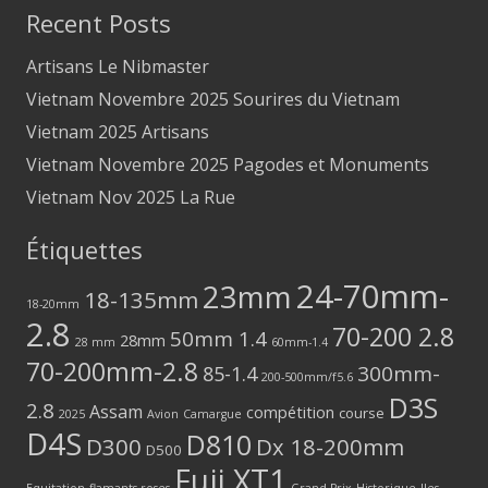
Recent Posts
Artisans Le Nibmaster
Vietnam Novembre 2025 Sourires du Vietnam
Vietnam 2025 Artisans
Vietnam Novembre 2025 Pagodes et Monuments
Vietnam Nov 2025 La Rue
Étiquettes
24-70mm-
23mm
18-135mm
18-20mm
2.8
70-200 2.8
50mm 1.4
28mm
28 mm
60mm-1.4
70-200mm-2.8
300mm-
85-1.4
200-500mm/f5.6
D3S
2.8
Assam
compétition
course
2025
Avion
Camargue
D4S
D810
D300
Dx 18-200mm
D500
Fuji XT1