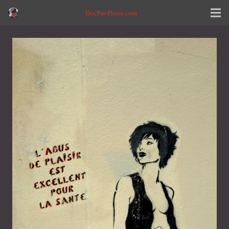
DocPat-Photo.com