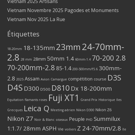
Vietnam 2025 Artisans
Vietnam Novembre 2025 Pagodes et Monuments
Vietnam Nov 2025 La Rue
Étiquettes
24-70mm-
23mm
18-135mm
18-20mm
2.8
70-200 2.8
50mm 1.4
28mm
28 mm
60mm-1.4
70-200mm-2.8
300mm-
85-1.4
200-500mm/f5.6
D3S
2.8
Assam
compétition
course
2025
Avion
Camargue
D4S
D810
D300
Dx 18-200mm
D500
Fuji XT1
Equitation
flamants roses
Grand Prix
Historique
Iles
Leica Q
Nikon Z6
Grecques
Meeting aérien
Nikon D300
Nikon Z7
Summilux
Peuple
Noir & Blanc
oiseaux
PHD
Z 24-70mm/2.8
1:1.7/ 28mm ASPH
Vie
voiliers
île