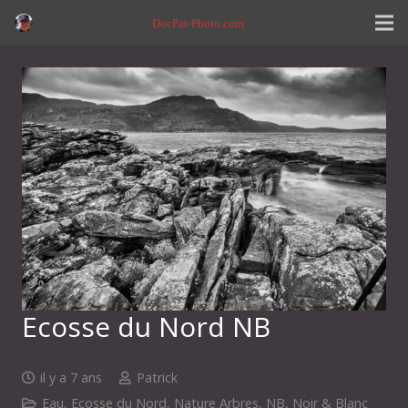
DocPat-Photo.com
Ecosse du Nord NB
il y a 7 ans
Patrick
Eau
,
Ecosse du Nord
,
Nature Arbres
,
NB
,
Noir & Blanc