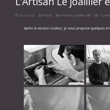
L’Artisan Le joaillier
il y a 7 ans
Patrick
Artisans
,
Joaillier
,
NB
1
Comm
Après la version couleur, je vous propose quelques imag