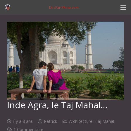
DocPat-Photo.com
Inde Agra, le Taj Mahal…
il y a 8 ans
Patrick
Architecture
,
Taj Mahal
1
Commentaire