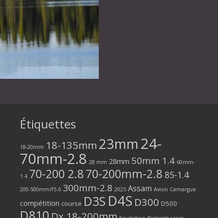
Étiquettes
24-
23mm
18-135mm
18-20mm
70mm-2.8
50mm 1.4
28mm
28 mm
60mm-
70-200 2.8
70-200mm-2.8
85-1.4
1.4
300mm-2.8
Assam
200-500mm/f5.6
2025
Avion
Camargue
D4S
D3S
D300
compétition
course
D500
D810
Dx 18-200mm