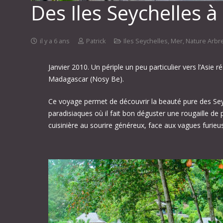
Des Iles Seychelles à 
il y a 6 ans
Patrick
Iles Seychelles
,
Mer
,
Nature Arbr
Janvier 2010. Un périple un peu particulier vers l’Asie r
Madagascar (Nosy Be).
Ce voyage permet de découvrir la beauté pure des Seych
paradisiaques où il fait bon déguster une rougaille d
cuisinière au sourire généreux, face aux vagues furieu