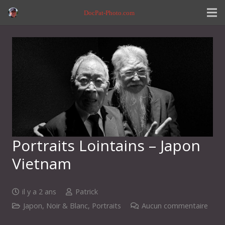
DocPat-Photo.com
Portraits Lointains – Japon
Vietnam
il y a 2 ans
Patrick
Japon
,
Noir & Blanc
,
Portraits
Aucun commentaire