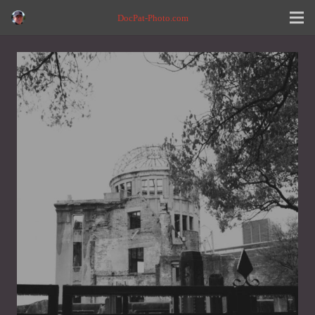
DocPat-Photo.com