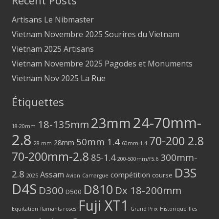
Artisans Le Nibmaster
Vietnam Novembre 2025 Sourires du Vietnam
Vietnam 2025 Artisans
Vietnam Novembre 2025 Pagodes et Monuments
Vietnam Nov 2025 La Rue
Étiquettes
24-70mm-
23mm
18-135mm
18-20mm
2.8
70-200 2.8
50mm 1.4
28mm
28 mm
60mm-1.4
70-200mm-2.8
300mm-
85-1.4
200-500mm/f5.6
D3S
2.8
Assam
compétition
course
2025
Avion
Camargue
D4S
D810
D300
Dx 18-200mm
D500
Fuji XT1
Equitation
flamants roses
Grand Prix
Historique
Iles