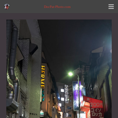
DocPat-Photo.com