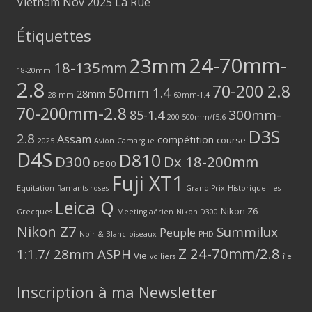
Vietnam Nov 2025 La Rue
Étiquettes
24-70mm-
23mm
18-135mm
18-20mm
2.8
70-200 2.8
50mm 1.4
28mm
28 mm
60mm-1.4
70-200mm-2.8
300mm-
85-1.4
200-500mm/f5.6
D3S
2.8
Assam
compétition
course
2025
Avion
Camargue
D4S
D810
D300
Dx 18-200mm
D500
Fuji XT1
Equitation
flamants roses
Grand Prix
Historique
Iles
Leica Q
Nikon Z6
Grecques
Meeting aérien
Nikon D300
Nikon Z7
Summilux
Peuple
Noir & Blanc
oiseaux
PHD
Z 24-70mm/2.8
1:1.7/ 28mm ASPH
Vie
voiliers
île
Inscription à ma Newsletter