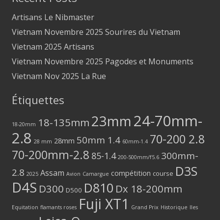
Artisans Le Nibmaster
Vietnam Novembre 2025 Sourires du Vietnam
Vietnam 2025 Artisans
Vietnam Novembre 2025 Pagodes et Monuments
Vietnam Nov 2025 La Rue
Étiquettes
24-70mm-
23mm
18-135mm
18-20mm
2.8
70-200 2.8
50mm 1.4
28mm
28 mm
60mm-1.4
70-200mm-2.8
300mm-
85-1.4
200-500mm/f5.6
D3S
2.8
Assam
compétition
course
2025
Avion
Camargue
D4S
D810
D300
Dx 18-200mm
D500
Fuji XT1
Equitation
flamants roses
Grand Prix
Historique
Iles