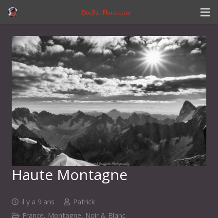
DocPat-Photo.com
Haute Montagne
il y a 9 ans
Patrick
France
,
Montagne
,
Noir & Blanc