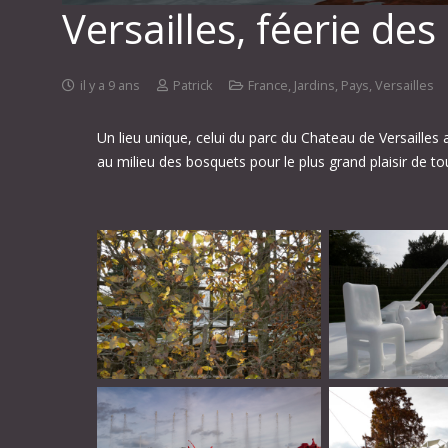
Versailles, féerie d
il y a 9 ans
Patrick
France
,
Jardins
,
Pays
,
Versailles
Un lieu unique, celui du parc du Chateau de Versailles
au milieu des bosquets pour le plus grand plaisir 