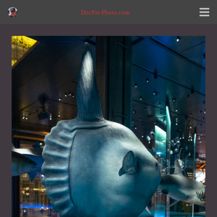
DocPat-Photo.com