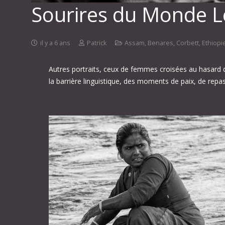
Sourires du Monde 
il y a 6 ans
Patrick
Assam
,
Benares
,
Corbett
,
Ethiopi
Autres portraits, ceux de femmes croisées au hasard
la barrière linguistique, des moments de paix, de rep