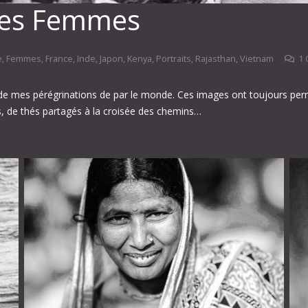
Les Femmes
e
,
Femmes
,
France
,
Inde
,
Japon
,
Kenya
,
Portraits
,
Rajasthan
,
Vietnam
1
 de mes pérégrinations de par le monde. Ces images ont toujours per
as, de thés partagés à la croisée des chemins…