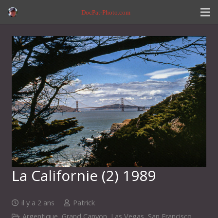
DocPat-Photo.com
La Californie (2) 1989
il y a 2 ans
Patrick
Argentique
,
Grand Canyon
,
Las Vegas
,
San Francisco
,