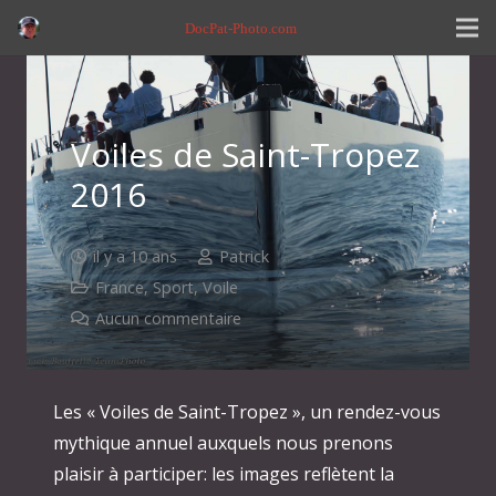
DocPat-Photo.com
Voiles de Saint-Tropez
2016
il y a 10 ans
Patrick
France
,
Sport
,
Voile
Aucun commentaire
Les « Voiles de Saint-Tropez », un rendez-vous
mythique annuel auxquels nous prenons
plaisir à participer: les images reflètent la